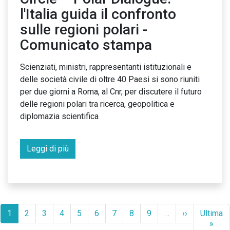
l'Italia guida il confronto
sulle regioni polari -
Comunicato stampa
Scienziati, ministri, rappresentanti istituzionali e
delle società civile di oltre 40 Paesi si sono riuniti
per due giorni a Roma, al Cnr, per discutere il futuro
delle regioni polari tra ricerca, geopolitica e
diplomazia scientifica
Leggi di più
Paginazione
Pagina
1
Homepage
2
Homepage
3
Homepage
4
Homepage
5
Homepage
6
Homepage
7
Homepage
8
Homepage
9
…
Pagina
››
Ultima
Ultima
attuale
successiva
pagina
»